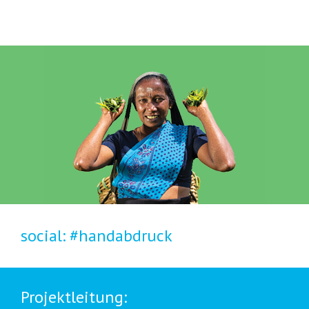
social:
#handabdruck
Projektleitung: