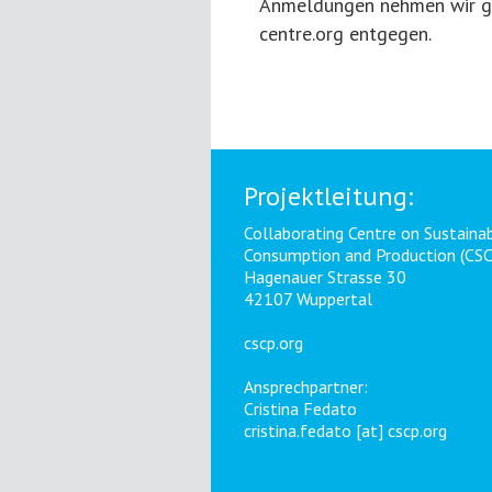
Anmeldungen nehmen wir ge
centre.org entgegen.
Projektleitung:
Collaborating Centre on Sustaina
Consumption and Production (CS
Hagenauer Strasse 30
42107 Wuppertal
cscp.org
Ansprechpartner:
Cristina Fedato
cristina.fedato [at] cscp.org