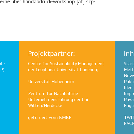
rne über handabdruck-workshop [at] scp-
Projektpartner:
Inh
ble
Centre for Sustainability Management
Start
CP)
der Leuphana-Universität Lüneburg
Meth
News
Universität Hohenheim
Publ
Idee
Zentrum für Nachhaltige
Impr
Unternehmensführung der Uni
Priva
Witten/Herdecke
Engli
gefördert vom
BMBF
TWI
FAC