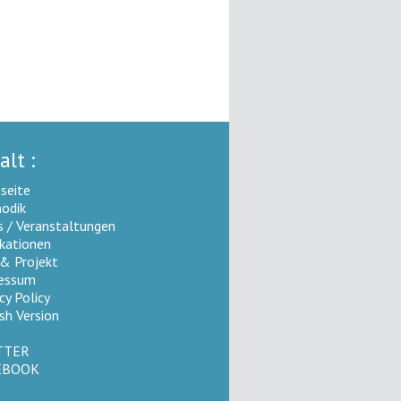
alt :
seite
odik
 / Veranstaltungen
ikationen
 & Projekt
essum
cy Policy
sh Version
TTER
EBOOK