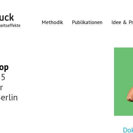
Methodik
Publikationen
Idee & Pr
op
15
r
erlin
Do